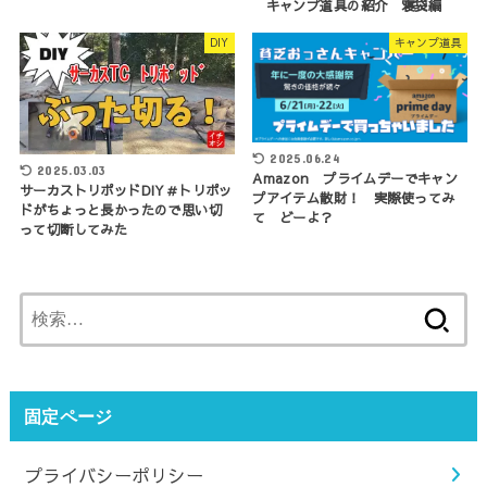
キャンプ道具の紹介 寝袋編
DIY
キャンプ道具
2025.06.24
2025.03.03
Amazon プライムデーでキャン
サーカストリポッドDIY＃トリポッ
プアイテム散財！ 実際使ってみ
ドがちょっと長かったので思い切
て どーよ？
って切断してみた
検
索:
固定ページ
プライバシーポリシー