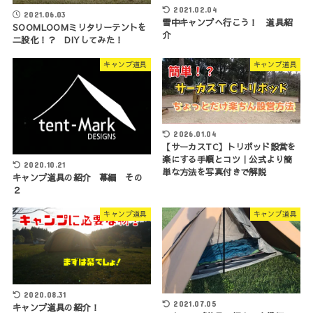
2021.02.04
2021.06.03
雪中キャンプへ行こう！ 道具紹
SOOMLOOMミリタリーテントを
介
二股化！？ DIYしてみた！
キャンプ道具
キャンプ道具
2026.01.04
【サーカスTC】トリポッド設営を
楽にする手順とコツ｜公式より簡
2020.10.21
単な方法を写真付きで解説
キャンプ道具の紹介 幕編 その
２
キャンプ道具
キャンプ道具
2020.08.31
2021.07.05
キャンプ道具の紹介！